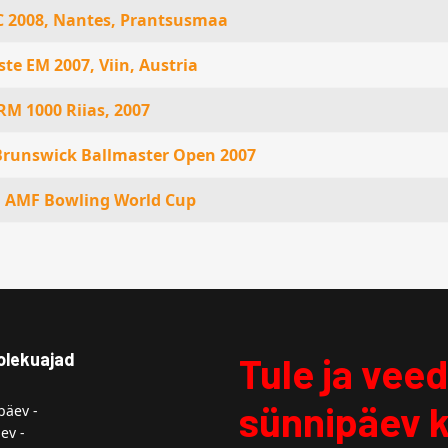
C 2008, Nantes, Prantsusmaa
te EM 2007, Viin, Austria
M 1000 Riias, 2007
Brunswick Ballmaster Open 2007
h AMF Bowling World Cup
olekuajad
Tule ja vee
sünnipäev 
äev -
ev -