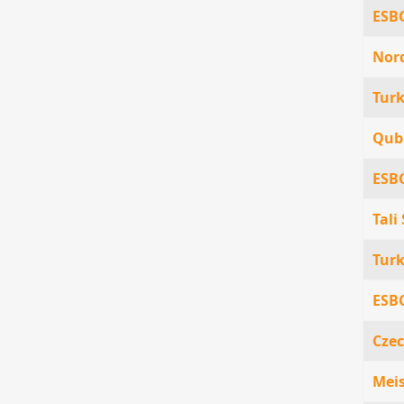
ESBC
Nord
Turk
Qub
ESBC
Tali
Turk
ESBC
Czec
Meis