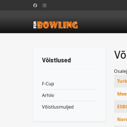
Võ
Võistlused
Osalej
Artikl
Peal
Turk
F-Cup
Mees
Arhiiv
ESBC
Võistlusmuljed
Nord