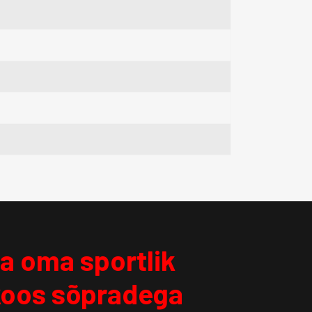
da oma sportlik
koos sõpradega