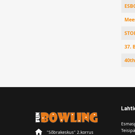
ESB
Mees
STOR
37. 
40t
Lahti
Esmasp
Teisipä
"Sõbrakeskus" 2.korrus