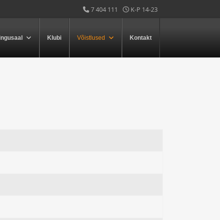
7 404 111
K-P 14-23
ingusaal
Klubi
Võistlused
Kontakt