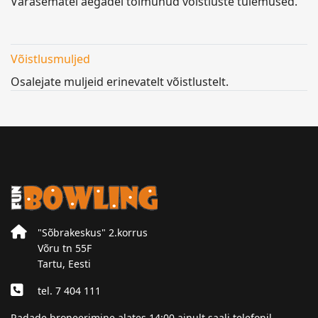
Varasematel aegadel toimunud võistluste tulemused.
Võistlusmuljed
Osalejate muljeid erinevatelt võistlustelt.
"Sõbrakeskus" 2.korrus
Võru tn 55F
Tartu, Eesti
tel. 7 404 111
Radade broneerimine alates 14:00 ainult saali telefonil