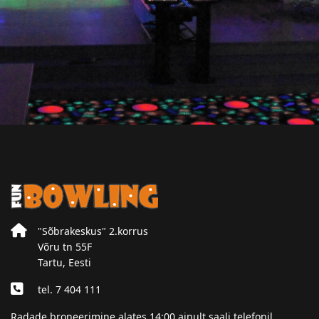
"Sõbrakeskus" 2.korrus
Võru tn 55F
Tartu, Eesti
tel. 7 404 111
Radade broneerimine alates 14:00 ainult saali telefonil