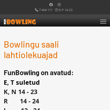
7 404 111
K-P 14-23
Bowlingu saali
lahtiolekuajad
FunBowling on avatud:
E, T suletud
K, N 14 - 23
R 14 - 24