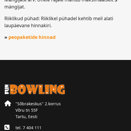
mängijat.
Riiklikud pühad: Riiklikel pühadel kehtib meil alati
laupäevane hinnakiri.
»
peopaketide hinnad
"Sõbrakeskus" 2.korrus
Võru tn 55F
Tartu, Eesti
tel. 7 404 111