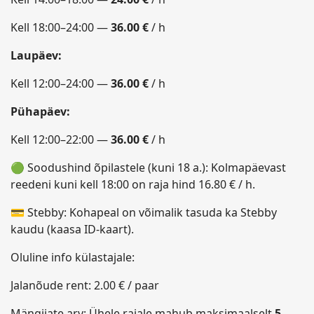
Kell 18:00–24:00 —
36.00 €
/ h
Laupäev:
Kell 12:00–24:00 —
36.00 €
/ h
Pühapäev:
Kell 12:00–22:00 —
36.00 €
/ h
🟢
Soodushind õpilastele (kuni 18 a.): Kolmapäevast
reedeni kuni kell 18:00 on raja hind 16.80 € / h.
💳
Stebby: Kohapeal on võimalik tasuda ka Stebby
kaudu (kaasa ID-kaart).
Oluline info külastajale:
Jalanõude rent: 2.00 € / paar
Mängijate arv: Ühele rajale mahub maksimaalselt
5