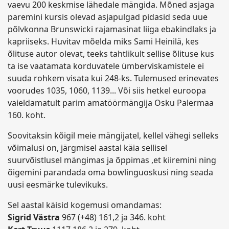
vaevu 200 keskmise lähedale mängida. Mõned asjaga
paremini kursis olevad asjapulgad pidasid seda uue
põlvkonna Brunswicki rajamasinat liiga ebakindlaks ja
kapriiseks. Huvitav mõelda miks Sami Heinilä, kes
õlituse autor olevat, teeks tahtlikult sellise õlituse kus
ta ise vaatamata korduvatele ümberviskamistele ei
suuda rohkem visata kui 248-ks. Tulemused erinevates
voorudes 1035, 1060, 1139... Või siis hetkel euroopa
vaieldamatult parim amatöörmängija Osku Palermaa
160. koht.
Soovitaksin kõigil meie mängijatel, kellel vähegi selleks
võimalusi on, järgmisel aastal käia sellisel
suurvõistlusel mängimas ja õppimas ,et kiiremini ning
õigemini parandada oma bowlinguoskusi ning seada
uusi eesmärke tulevikuks.
Sel aastal käisid kogemusi omandamas:
Sigrid Västra
967 (+48) 161,2 ja 346. koht