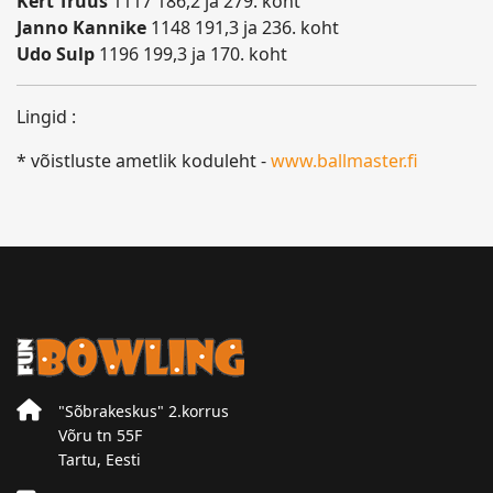
Kert Truus
1117 186,2 ja 279. koht
Janno Kannike
1148 191,3 ja 236. koht
Udo Sulp
1196 199,3 ja 170. koht
Lingid :
* võistluste ametlik koduleht -
www.ballmaster.fi
"Sõbrakeskus" 2.korrus
Võru tn 55F
Tartu, Eesti