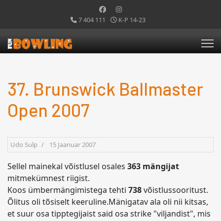
7 404 111
K-P 14-23
37. Brunswick Ballmaster
Open 2007
Udo Sulp
15 Jaanuar 2007
Sellel mainekal võistlusel osales
363 mängijat
mitmekümnest riigist.
Koos ümbermängimistega tehti
738
võistlussooritust.
Õlitus oli tõsiselt keeruline.Mänigatav ala oli nii kitsas,
et suur osa tipptegijaist said osa strike "viljandist", mis