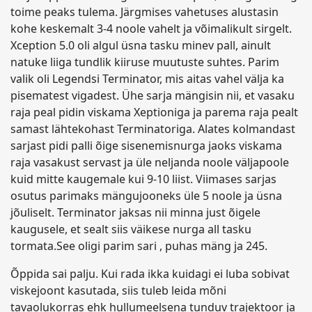
toime peaks tulema. Järgmises vahetuses alustasin
kohe keskemalt 3-4 noole vahelt ja võimalikult sirgelt.
Xception 5.0 oli algul üsna tasku minev pall, ainult
natuke liiga tundlik kiiruse muutuste suhtes. Parim
valik oli Legendsi Terminator, mis aitas vahel välja ka
pisematest vigadest. Ühe sarja mängisin nii, et vasaku
raja peal pidin viskama Xeptioniga ja parema raja pealt
samast lähtekohast Terminatoriga. Alates kolmandast
sarjast pidi palli õige sisenemisnurga jaoks viskama
raja vasakust servast ja üle neljanda noole väljapoole
kuid mitte kaugemale kui 9-10 liist. Viimases sarjas
osutus parimaks mängujooneks üle 5 noole ja üsna
jõuliselt. Terminator jaksas nii minna just õigele
kaugusele, et sealt siis väikese nurga all tasku
tormata.See oligi parim sari , puhas mäng ja 245.
Õppida sai palju. Kui rada ikka kuidagi ei luba sobivat
viskejoont kasutada, siis tuleb leida mõni
tavaolukorras ehk hullumeelsena tunduv trajektoor ja