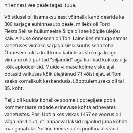
nii ennast vee peale tagasi tuua.
Võistlusel oli lisamaksu eest võimalik kandideerida ka
300 sarjaga auhinnaauto peale, milleks oli Ford
Fiesta.Sellise hullumeelse õliga oli see kõigile ülejõu
käiv. Ainuke õnneseen oli Toni Laine kes minuga samas
vahetuses viimase sarjaga siiski suutis seda teha.
Õnneseen oli ta küll kuna kaheksas strike ja kõige
viimane olid puhtad "viljandid" aga kurikad kukkusid ja
kõik aplodeerisid. Muide viimase kolme viske ajal
ootasid vaikuses kõik ülejäänud 71 võistlejat, et Toni
saaks korralikult keskenduda. Lõpptulemuseks oli tal
85. koht.
Palju oli kuulda kohalike soome tipptegijate poolt
kommentaare radade erinevuse kohta erinevates
vahetustes. Pasi Uotila kes viskas 1457 eelvoorus oli
väga nördinud, et laupäeval läksid rajaolud juba kohati
mängimatuks. Selline mees suutis poolfinaalis vaid