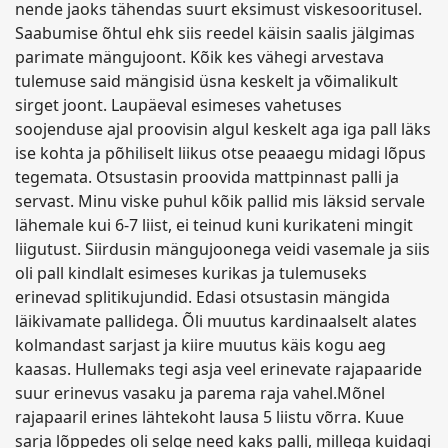
nende jaoks tähendas suurt eksimust viskesooritusel.
Saabumise õhtul ehk siis reedel käisin saalis jälgimas
parimate mängujoont. Kõik kes vähegi arvestava
tulemuse said mängisid üsna keskelt ja võimalikult
sirget joont. Laupäeval esimeses vahetuses
soojenduse ajal proovisin algul keskelt aga iga pall läks
ise kohta ja põhiliselt liikus otse peaaegu midagi lõpus
tegemata. Otsustasin proovida mattpinnast palli ja
servast. Minu viske puhul kõik pallid mis läksid servale
lähemale kui 6-7 liist, ei teinud kuni kurikateni mingit
liigutust. Siirdusin mängujoonega veidi vasemale ja siis
oli pall kindlalt esimeses kurikas ja tulemuseks
erinevad splitikujundid. Edasi otsustasin mängida
läikivamate pallidega. Õli muutus kardinaalselt alates
kolmandast sarjast ja kiire muutus käis kogu aeg
kaasas. Hullemaks tegi asja veel erinevate rajapaaride
suur erinevus vasaku ja parema raja vahel.Mõnel
rajapaaril erines lähtekoht lausa 5 liistu võrra. Kuue
sarja lõppedes oli selge need kaks palli, millega kuidagi