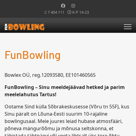
7 404 111
K-P 14-23
FunBowling
Bowlex OÜ, reg.12093580, EE101460565
FunBowling – Sinu meeldejäävad hetked ja parim
meelelahutus Tartus!
Ootame Sind külla Sõbrakeskusesse (Võru tn 55F), kus
Sinu päralt on Lõuna-Eesti suurim 10-rajaline
bowlingusaal. Meie juures leiad hubase atmosfääri,
põneva mängurõõmu ja mõnusa seltskonna, et
tähistada tähtpäevi või veeta lihtsalt üks tore õhtu.