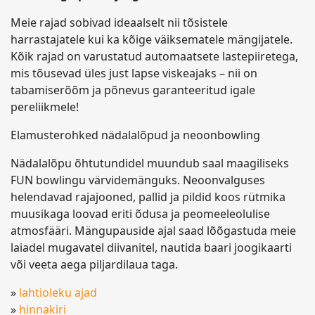
Meie rajad sobivad ideaalselt nii tõsistele
harrastajatele kui ka kõige väiksematele mängijatele.
Kõik rajad on varustatud automaatsete lastepiiretega,
mis tõusevad üles just lapse viskeajaks – nii on
tabamiserõõm ja põnevus garanteeritud igale
pereliikmele!
Elamusterohked nädalalõpud ja neoonbowling
Nädalalõpu õhtutundidel muundub saal maagiliseks
FUN bowlingu värvidemänguks. Neoonvalguses
helendavad rajajooned, pallid ja pildid koos rütmika
muusikaga loovad eriti õdusa ja peomeeleolulise
atmosfääri. Mängupauside ajal saad lõõgastuda meie
laiadel mugavatel diivanitel, nautida baari joogikaarti
või veeta aega piljardilaua taga.
»
lahtioleku ajad
»
hinnakiri