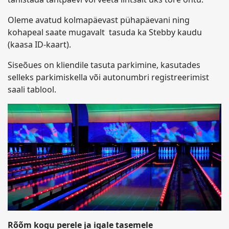
Oleme avatud kolmapäevast pühapäevani ning
kohapeal saate mugavalt tasuda ka Stebby kaudu
(kaasa ID-kaart).
Siseõues on kliendile tasuta parkimine, kasutades
selleks parkimiskella või autonumbri registreerimist
saali tablool.
Rõõm kogu perele ja igale tasemele