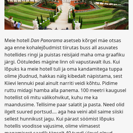
Meie hotell
Dan Panorama
asetseb kõrgel mäe otsas
aga enne kohalejõudmist tiirutas buss all asuvates
hotellides ringi ja puistas reisijaid maha oma graafiku
järgi. Öötuledes mägine linn oli vapustavalt ilus. Kui
lõpuks ka meie hotell tuli ja oma kandamitega tuppa
olime jõudnud, hakkas nälg kibedalt näpistama, sest
Kiievi lennuki peal ainult narriti veidi kõhtu. Pidime
ruttu midagi hamba alla panema. 100 meetri kaugusel
hotellist oli mitu välikohvikut, kuhu me ka
maandusime. Tellisime paar salatit ja pasta. Need olid
ilgelt suured portsud.... aga hea veini abil saime siiski
sellest hunnikust jagu. Kui pärast söömist lõpuks
hotellis voodisse vajusime, olime viimasest