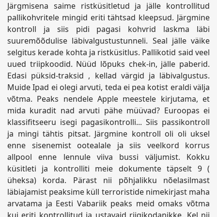
Järgmisena saime ristküsitletud ja jälle kontrollitud
pallikohvritele mingid eriti tähtsad kleepsud. Järgmine
kontroll ja siis pidi pagasi kohvrid laskma läbi
suuremõõdulise läbivalgustustunneli. Seal jälle väike
selgitus kerade kohta ja ristküsitlus. Pallikotid said veel
uued triipkoodid. Nüüd lõpuks chek-in, jälle paberid.
Edasi püksid-traksid , kellad värgid ja läbivalgustus.
Muide Ipad ei olegi arvuti, teda ei pea kotist eraldi välja
võtma. Peaks nendele Apple meestele kirjutama, et
mida kuradit nad arvuti pähe müüvad? Euroopas ei
klassifitseeru isegi pagasikontrolli... Siis passikontroll
ja mingi tähtis pitsat. Järgmine kontroll oli oli uksel
enne sisenemist ootealale ja siis veelkord korrus
allpool enne lennule viiva bussi väljumist. Kokku
küsitleti ja kontrolliti meie dokumente täpselt 9 (
üheksa) korda. Pärast nii põhjalikku nõelasilmast
läbiajamist peaksime küll terroristide nimekirjast maha
arvatama ja Eesti Vabariik peaks meid omaks võtma
kui eriti kontrollitud ja ustavaid riigikodanikke. Kel nii