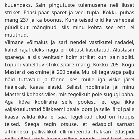
kuuendaks. Sain pingutuste tulemusena neli ilusat
striket. Edasi paar sparet ja veel tupla. Kokku puhas
mäng 237 ja ka boonus. Kuna teised olid ka vahepeal
püüdlikult mänginud, siis minu kohta see eriti ei
muutnud.
Viimane võimalus ja sari nendel vastikutel radadel,
kahel rajal oleks nagu eri õlitust kasutatud. Alustasin
sparega ja siis venitasin kolm striket kuni sain spliti.
Lõpuni vahelduv strike,spare mäng. Kokku 205. Kogu
Mastersi keskmine jäi 200 peale. Mul oli taga väga palju
häid tuttavaid ja fänne, kes mulle iga viske järel
häälekalt kaasa elasid. Sellest hoolimata jäi minu
Mastersi kohaks viies, mis tegelikult pole sugugi paha.
Aga kõva kooliraha selle poolest, et ega ikka
väljakuulutatud õliskeemi peale loota ja selle järgi palle
kaasa valida ikka ei saa. Tegelikud olud on hoopis
teised. Seega tegin otsuse, et edaspidi sarnast
altmineku pallivalikul ellimineerida hakkan edaspidi