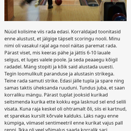
Nüüd kolisime viis rada edasi. Korraldajad toonitasid
enne alustust, et jälgige täpselt scoringu nooli. Minu
nimi oli vasakul rajal aga nool näitas paremat rada.
Pärast viset, mis keeras pähe ja jättis 6-10 lauale
selgus, et luges valele poole. Ja seda peaaegu kõigil
radadel. Mäng stopiti ja kõik said alustada uuesti.
Tegin loomulikult paranduse ja alustasin strikega.
Teine rada samuti strike. Edasi jälle tupla ja spare ning
samas taktis üheksanda ruuduni. Tundus juba, et saan
korraliku mängu. Pärast tuplat jooksid kurikad
seitsmenda kurika ette kokku ega lasknud sel end selili
visata. Kuna raja keskel oli ohtramalt õli, siis ei kartnud,
et sparekas kursilt kõrvale kalduks. Läks nagu enne
kümpiga, viimasel sentimeetril enne kurikat vajus pall
renni. Ikka oli veel võimalus saada korralik sari.