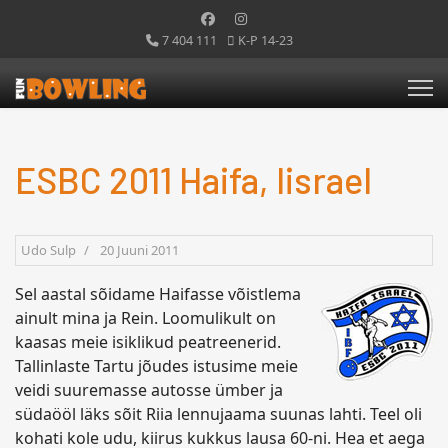
7 404 111
K-P 14-23
ESBC 2011 Haifa, Iisrael
Udo Sulp
20 Juuni 2011
Sel aastal sõidame Haifasse võistlema
ainult mina ja Rein. Loomulikult on
kaasas meie isiklikud peatreenerid.
Tallinlaste Tartu jõudes istusime meie
veidi suuremasse autosse ümber ja
südaööl läks sõit Riia lennujaama suunas lahti. Teel oli
kohati kole udu, kiirus kukkus lausa 60-ni. Hea et aega