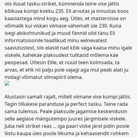
viis ilusat tasku-striket, kümnenda teine vise jättis
kõikuva kümpi kokku 235. Eli arvutas ja innustas koos
kaaslastega mind kogu aeg. Ütles, et mastersisse on
võimalik kui viskan viimase vähemalt üle 230. Kuna
isegi abikohtunikud ja muud fännid olid tänu Eli
informatsioonile teadlikud minu eelnevatest
saavutustest, siis elasid nad kõik väga kaasa minu igale
viskele, kahekäe plaksudest tulitasid mõlema käe
peopesad. Ütlesin Elile, et nüüd teen kolmsada, ta
arvas, et ehk nii palju pole vajagi aga mul peab alati ju
midagi võimatut silmapiiril olema.
Alustasin samalt rajalt, millelt viimane vise kümpi jättis.
Tegin tillukese paranduse ja perfect tasku. Teine rada
sama tulemus. Peale plaksude jagamise keskendusin
selle aeglase mängutempo juures järgmisele viskele.
Juba neli striket reas ... iga paari viske järel pidin poole
liistu kaupa üles poole liikuma ja kehaasendit rohkem