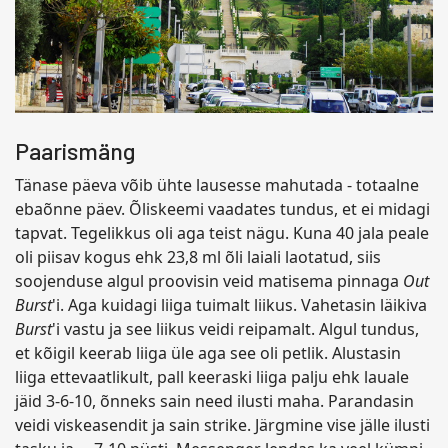
Paarismäng
Tänase päeva võib ühte lausesse mahutada - totaalne
ebaõnne päev. Õliskeemi vaadates tundus, et ei midagi
tapvat. Tegelikkus oli aga teist nägu. Kuna 40 jala peale
oli piisav kogus ehk 23,8 ml õli laiali laotatud, siis
soojenduse algul proovisin veid matisema pinnaga
Out
Burst
'i. Aga kuidagi liiga tuimalt liikus. Vahetasin läikiva
Burst
'i vastu ja see liikus veidi reipamalt. Algul tundus,
et kõigil keerab liiga üle aga see oli petlik. Alustasin
liiga ettevaatlikult, pall keeraski liiga palju ehk lauale
jäid 3-6-10, õnneks sain need ilusti maha. Parandasin
veidi viskeasendit ja sain strike. Järgmine vise jälle ilusti