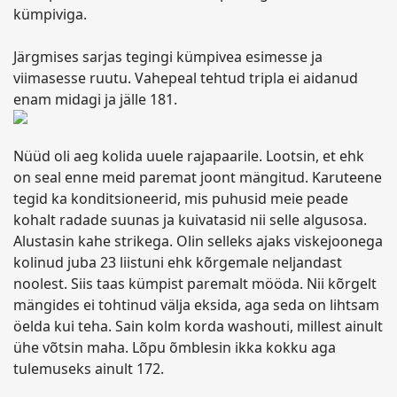
kümpiviga.
Järgmises sarjas tegingi kümpivea esimesse ja
viimasesse ruutu. Vahepeal tehtud tripla ei aidanud
enam midagi ja jälle 181.
Nüüd oli aeg kolida uuele rajapaarile. Lootsin, et ehk
on seal enne meid paremat joont mängitud. Karuteene
tegid ka konditsioneerid, mis puhusid meie peade
kohalt radade suunas ja kuivatasid nii selle algusosa.
Alustasin kahe strikega. Olin selleks ajaks viskejoonega
kolinud juba 23 liistuni ehk kõrgemale neljandast
noolest. Siis taas kümpist paremalt mööda. Nii kõrgelt
mängides ei tohtinud välja eksida, aga seda on lihtsam
öelda kui teha. Sain kolm korda washouti, millest ainult
ühe võtsin maha. Lõpu õmblesin ikka kokku aga
tulemuseks ainult 172.