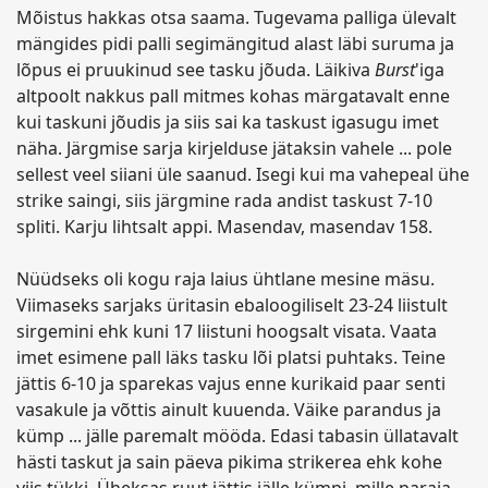
Mõistus hakkas otsa saama. Tugevama palliga ülevalt
mängides pidi palli segimängitud alast läbi suruma ja
lõpus ei pruukinud see tasku jõuda. Läikiva
Burst
'iga
altpoolt nakkus pall mitmes kohas märgatavalt enne
kui taskuni jõudis ja siis sai ka taskust igasugu imet
näha. Järgmise sarja kirjelduse jätaksin vahele ... pole
sellest veel siiani üle saanud. Isegi kui ma vahepeal ühe
strike saingi, siis järgmine rada andist taskust 7-10
spliti. Karju lihtsalt appi. Masendav, masendav 158.
Nüüdseks oli kogu raja laius ühtlane mesine mäsu.
Viimaseks sarjaks üritasin ebaloogiliselt 23-24 liistult
sirgemini ehk kuni 17 liistuni hoogsalt visata. Vaata
imet esimene pall läks tasku lõi platsi puhtaks. Teine
jättis 6-10 ja sparekas vajus enne kurikaid paar senti
vasakule ja võttis ainult kuuenda. Väike parandus ja
kümp ... jälle paremalt mööda. Edasi tabasin üllatavalt
hästi taskut ja sain päeva pikima strikerea ehk kohe