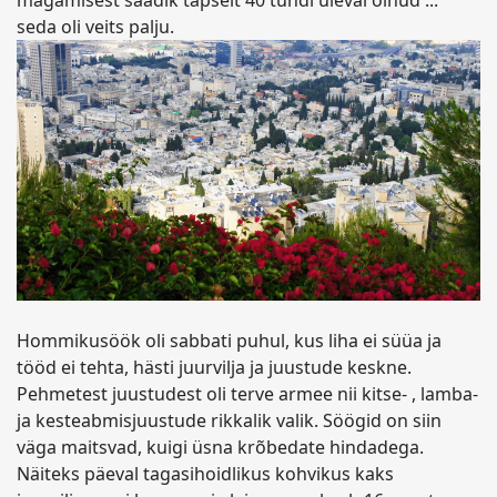
magamisest saadik täpselt 40 tundi üleval olnud ...
seda oli veits palju.
Hommikusöök oli sabbati puhul, kus liha ei süüa ja
tööd ei tehta, hästi juurvilja ja juustude keskne.
Pehmetest juustudest oli terve armee nii kitse- , lamba-
ja kesteabmisjuustude rikkalik valik. Söögid on siin
väga maitsvad, kuigi üsna krõbedate hindadega.
Näiteks päeval tagasihoidlikus kohvikus kaks