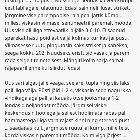
tasku ja ... 7-10 püsti. Messenger lendas ka veel kümpi
eest läbi aga ei ulatunud. Edasi sain neli ilusat striket.
Järgmine vise parempoolse raja peal jättis kümpi,
millest viskasin viimasel sentimeetril paremalt mööda.
Uus vise oli liiga ettevaatlik ja jälle 3-6-10. Ei saanud
sparekat hästi pöidlast välja kolmas kurikas jäi püsti.
Viimasesse ruutu pingutasin kaks striket ja kaheksa,
seega kokku 202. Nüüdseks eristusid vasak ja parem
rada selgelt teineteisest. Mängiti kolm sarja samal
rajapaaril enne kui siirduti edasi.
Uus sari algas jälle veaga, seejärel tupla ning siis läks
pall liiga välja. Püsti jäid 1-2-4, viskasin seda nagu ikka
vindikaga aga pall jäi kauaks otse jooksma ja 1-2
lendasid neljandast mööda. Järgmisel viskel
keskendusin hoolega ja sellest hoolimata rabas pall
hammastega liiga vara rajast kinni ning stereod püsti
... saadanas küll. Järgmisse ruutu jäi kümp, mille teist
korda viskasin paremalt mööda. Kolm viga järjest ...