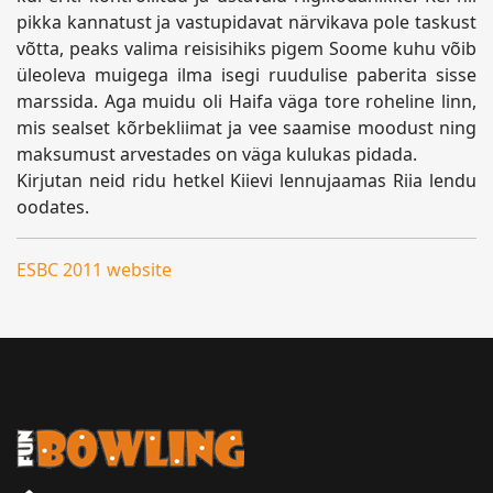
pikka kannatust ja vastupidavat närvikava pole taskust
võtta, peaks valima reisisihiks pigem Soome kuhu võib
üleoleva muigega ilma isegi ruudulise paberita sisse
marssida. Aga muidu oli Haifa väga tore roheline linn,
mis sealset kõrbekliimat ja vee saamise moodust ning
maksumust arvestades on väga kulukas pidada.
Kirjutan neid ridu hetkel Kiievi lennujaamas Riia lendu
oodates.
ESBC 2011 website