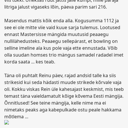
viis tükki. Üheksas ruut jättis jälle kümpi, mille paraja
litriga jalust vigaseks lõin, päeva parim sari 216.
Masendus mattis kõik enda alla. Kogusumma 1112 ja
see ei ole mitte viie vaid kuue sarja tulemus. Lootused
ennast Mastersisse mängida muutusid peaaegu
nullilähedusteks. Peaaegu sellepärast, et bowling on
selline imeline ala kus pole vaja ette ennustada. Võib
olla suudan homses trio mängus samadel radadel imet
korda saata ... kes teab.
Täna oli puhtalt Reinu päev, rajad andsid talle ka siis
strikesid kui seda hädasti muude strikede kõrvale vaja
oli. Kokku viskas Rein üle kahesajast keskmist, mis teeb
temast täna vaieldamatult kõige kõvema Eesti mängija.
Õnnitlused! See teine mängija, kelle nime ma ei
nimetaks peaks aga kabepulkade ostu peale hakkama
mõtlema ...