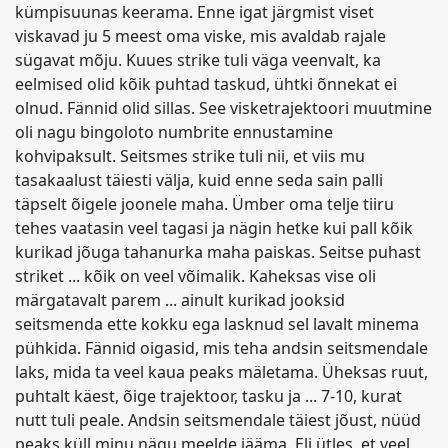
kümpisuunas keerama. Enne igat järgmist viset
viskavad ju 5 meest oma viske, mis avaldab rajale
sügavat mõju. Kuues strike tuli väga veenvalt, ka
eelmised olid kõik puhtad taskud, ühtki õnnekat ei
olnud. Fännid olid sillas. See visketrajektoori muutmine
oli nagu bingoloto numbrite ennustamine
kohvipaksult. Seitsmes strike tuli nii, et viis mu
tasakaalust täiesti välja, kuid enne seda sain palli
täpselt õigele joonele maha. Ümber oma telje tiiru
tehes vaatasin veel tagasi ja nägin hetke kui pall kõik
kurikad jõuga tahanurka maha paiskas. Seitse puhast
striket ... kõik on veel võimalik. Kaheksas vise oli
märgatavalt parem ... ainult kurikad jooksid
seitsmenda ette kokku ega lasknud sel lavalt minema
pühkida. Fännid oigasid, mis teha andsin seitsmendale
laks, mida ta veel kaua peaks mäletama. Üheksas ruut,
puhtalt käest, õige trajektoor, tasku ja ... 7-10, kurat
nutt tuli peale. Andsin seitsmendale täiest jõust, nüüd
peaks küll minu nägu meelde jääma. Eli ütles, et veel