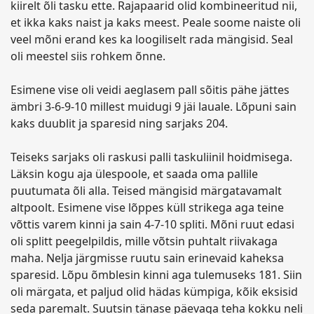
kiirelt õli tasku ette. Rajapaarid olid kombineeritud nii,
et ikka kaks naist ja kaks meest. Peale soome naiste oli
veel mõni erand kes ka loogiliselt rada mängisid. Seal
oli meestel siis rohkem õnne.
Esimene vise oli veidi aeglasem pall sõitis pähe jättes
ämbri 3-6-9-10 millest muidugi 9 jäi lauale. Lõpuni sain
kaks duublit ja sparesid ning sarjaks 204.
Teiseks sarjaks oli raskusi palli taskuliinil hoidmisega.
Läksin kogu aja ülespoole, et saada oma pallile
puutumata õli alla. Teised mängisid märgatavamalt
altpoolt. Esimene vise lõppes küll strikega aga teine
võttis varem kinni ja sain 4-7-10 spliti. Mõni ruut edasi
oli splitt peegelpildis, mille võtsin puhtalt riivakaga
maha. Nelja järgmisse ruutu sain erinevaid kaheksa
sparesid. Lõpu õmblesin kinni aga tulemuseks 181. Siin
oli märgata, et paljud olid hädas kümpiga, kõik eksisid
seda paremalt. Suutsin tänase päevaga teha kokku neli