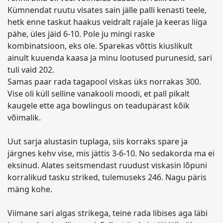
Kümnendat ruutu visates sain jälle palli kenasti teele,
hetk enne taskut haakus veidralt rajale ja keeras liiga
pähe, üles jäid 6-10. Pole ju mingi raske
kombinatsioon, eks ole. Sparekas võttis kiuslikult
ainult kuuenda kaasa ja minu lootused purunesid, sari
tuli vaid 202.
Samas paar rada tagapool viskas üks norrakas 300.
Vise oli küll selline vanakooli moodi, et pall pikalt
kaugele ette aga bowlingus on teadupärast kõik
võimalik.
Uut sarja alustasin tuplaga, siis korraks spare ja
järgnes kehv vise, mis jättis 3-6-10. No sedakorda ma ei
eksinud. Alates seitsmendast ruudust viskasin lõpuni
korralikud tasku striked, tulemuseks 246. Nagu päris
mäng kohe.
Viimane sari algas strikega, teine rada libises aga läbi