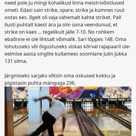
need pole ju mingi kohalikud linna meistrivõistlused
ometi. Edasi sain strike, spare, strike ja kümnes ruut
ootas ees. Ilgelt oli vaja vähemalt kahte striket. Pall
ilusti puhtalt käest ära ja olin üsna veendunud, et
strike on käes ... tegelikult jälle 7-10. No rohkem
ebaõnne ei ole lihtsalt võimalik. Sari lõppes 148. Oma
lohutuseks või õigustuseks viskas kõrval rajapaaril üle-
eelmise aasta singlite kullamees soomlane Julin Jukka
131 silma.
Järgmiseks sarjaks võtsin oma oskused kokku ja
pigistasin puhta mänguga 236.