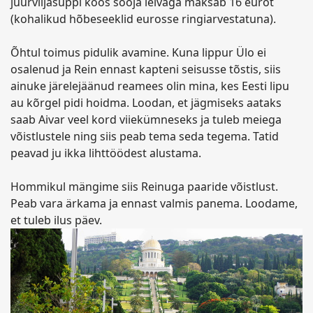
juurviljasuppi koos sooja leivaga maksab 16 eurot
(kohalikud hõbeseeklid eurosse ringiarvestatuna).
Õhtul toimus pidulik avamine. Kuna lippur Ülo ei
osalenud ja Rein ennast kapteni seisusse tõstis, siis
ainuke järelejäänud reamees olin mina, kes Eesti lipu
au kõrgel pidi hoidma. Loodan, et jägmiseks aataks
saab Aivar veel kord viiekümneseks ja tuleb meiega
võistlustele ning siis peab tema seda tegema. Tatid
peavad ju ikka lihttöödest alustama.
Hommikul mängime siis Reinuga paaride võistlust.
Peab vara ärkama ja ennast valmis panema. Loodame,
et tuleb ilus päev.