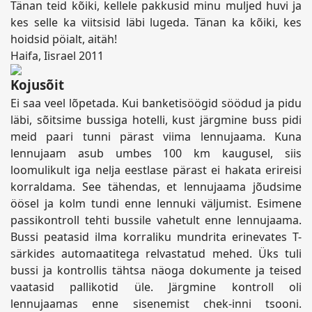
Tänan teid kõiki, kellele pakkusid minu muljed huvi ja
kes selle ka viitsisid läbi lugeda. Tänan ka kõiki, kes
hoidsid pöialt, aitäh!
Haifa, Iisrael 2011
Kojusõit
Ei saa veel lõpetada. Kui banketisöögid söödud ja pidu
läbi, sõitsime bussiga hotelli, kust järgmine buss pidi
meid paari tunni pärast viima lennujaama. Kuna
lennujaam asub umbes 100 km kaugusel, siis
loomulikult iga nelja eestlase pärast ei hakata erireisi
korraldama. See tähendas, et lennujaama jõudsime
öösel ja kolm tundi enne lennuki väljumist. Esimene
passikontroll tehti bussile vahetult enne lennujaama.
Bussi peatasid ilma korraliku mundrita erinevates T-
särkides automaatitega relvastatud mehed. Üks tuli
bussi ja kontrollis tähtsa näoga dokumente ja teised
vaatasid pallikotid üle. Järgmine kontroll oli
lennujaamas enne sisenemist chek-inni tsooni.