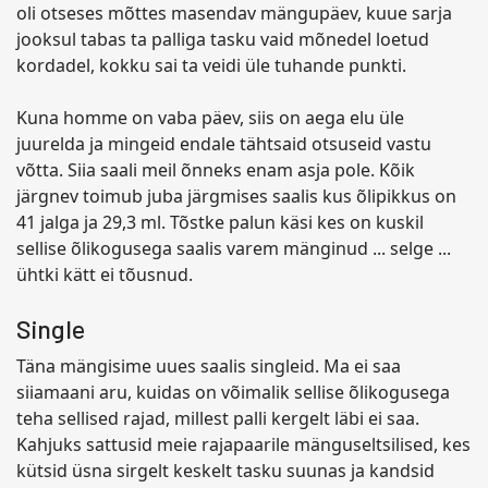
oli otseses mõttes masendav mängupäev, kuue sarja
jooksul tabas ta palliga tasku vaid mõnedel loetud
kordadel, kokku sai ta veidi üle tuhande punkti.
Kuna homme on vaba päev, siis on aega elu üle
juurelda ja mingeid endale tähtsaid otsuseid vastu
võtta. Siia saali meil õnneks enam asja pole. Kõik
järgnev toimub juba järgmises saalis kus õlipikkus on
41 jalga ja 29,3 ml. Tõstke palun käsi kes on kuskil
sellise õlikogusega saalis varem mänginud ... selge ...
ühtki kätt ei tõusnud.
Single
Täna mängisime uues saalis singleid. Ma ei saa
siiamaani aru, kuidas on võimalik sellise õlikogusega
teha sellised rajad, millest palli kergelt läbi ei saa.
Kahjuks sattusid meie rajapaarile mänguseltsilised, kes
kütsid üsna sirgelt keskelt tasku suunas ja kandsid