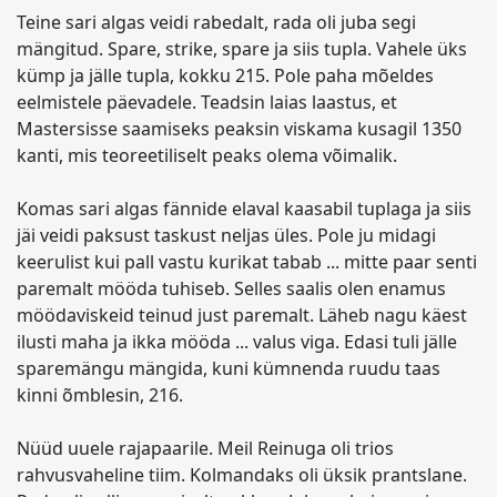
Teine sari algas veidi rabedalt, rada oli juba segi
mängitud. Spare, strike, spare ja siis tupla. Vahele üks
kümp ja jälle tupla, kokku 215. Pole paha mõeldes
eelmistele päevadele. Teadsin laias laastus, et
Mastersisse saamiseks peaksin viskama kusagil 1350
kanti, mis teoreetiliselt peaks olema võimalik.
Komas sari algas fännide elaval kaasabil tuplaga ja siis
jäi veidi paksust taskust neljas üles. Pole ju midagi
keerulist kui pall vastu kurikat tabab ... mitte paar senti
paremalt mööda tuhiseb. Selles saalis olen enamus
möödaviskeid teinud just paremalt. Läheb nagu käest
ilusti maha ja ikka mööda ... valus viga. Edasi tuli jälle
sparemängu mängida, kuni kümnenda ruudu taas
kinni õmblesin, 216.
Nüüd uuele rajapaarile. Meil Reinuga oli trios
rahvusvaheline tiim. Kolmandaks oli üksik prantslane.