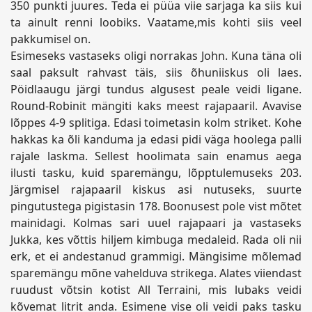
350 punkti juures. Teda ei püüa viie sarjaga ka siis kui
ta ainult renni loobiks. Vaatame,mis kohti siis veel
pakkumisel on.
Esimeseks vastaseks oligi norrakas John. Kuna täna oli
saal paksult rahvast täis, siis õhuniiskus oli laes.
Pöidlaaugu järgi tundus algusest peale veidi ligane.
Round-Robinit mängiti kaks meest rajapaaril. Avavise
lõppes 4-9 splitiga. Edasi toimetasin kolm striket. Kohe
hakkas ka õli kanduma ja edasi pidi väga hoolega palli
rajale laskma. Sellest hoolimata sain enamus aega
ilusti tasku, kuid sparemängu, lõpptulemuseks 203.
Järgmisel rajapaaril kiskus asi nutuseks, suurte
pingutustega pigistasin 178. Boonusest pole vist mõtet
mainidagi. Kolmas sari uuel rajapaari ja vastaseks
Jukka, kes võttis hiljem kimbuga medaleid. Rada oli nii
erk, et ei andestanud grammigi. Mängisime mõlemad
sparemängu mõne vahelduva strikega. Alates viiendast
ruudust võtsin kotist All Terraini, mis lubaks veidi
kõvemat litrit anda. Esimene vise oli veidi paks tasku