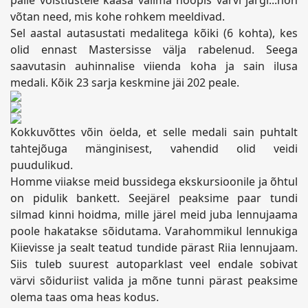
palle võistlustele kaasa valima hoopis värvi järgi...noh
võtan need, mis kohe rohkem meeldivad.
Sel aastal autasustati medalitega kõiki (6 kohta), kes
olid ennast Mastersisse välja rabelenud. Seega
saavutasin auhinnalise viienda koha ja sain ilusa
medali. Kõik 23 sarja keskmine jäi 202 peale.
Kokkuvõttes võin öelda, et selle medali sain puhtalt
tahtejõuga mänginisest, vahendid olid veidi
puudulikud.
Homme viiakse meid bussidega ekskursioonile ja õhtul
on pidulik bankett. Seejärel peaksime paar tundi
silmad kinni hoidma, mille järel meid juba lennujaama
poole hakatakse sõidutama. Varahommikul lennukiga
Kiievisse ja sealt teatud tundide pärast Riia lennujaam.
Siis tuleb suurest autoparklast veel endale sobivat
värvi sõiduriist valida ja mõne tunni pärast peaksime
olema taas oma heas kodus.