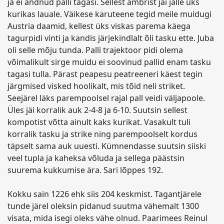
ja ei andnud palli tagasi. Sellest ämbrist jäi jälle üks
kurikas lauale. Väikese karuteene tegid meile muidugi
Austria daamid, kellest üks viskas parema käega
tagurpidi vinti ja kandis järjekindlalt õli tasku ette. Juba
oli selle mõju tunda. Palli trajektoor pidi olema
võimalikult sirge muidu ei soovinud pallid enam tasku
tagasi tulla. Pärast peapesu peatreeneri käest tegin
järgmised visked hoolikalt, mis tõid neli striket.
Seejärel läks parempoolsel rajal pall veidi väljapoole.
Üles jäi korralik auk 2-4-8 ja 6-10. Suutsin sellest
kompotist võtta ainult kaks kurikat. Vasakult tuli
korralik tasku ja strike ning parempoolselt kordus
täpselt sama auk uuesti. Kümnendasse suutsin siiski
veel tupla ja kaheksa võluda ja sellega päästsin
suurema kukkumise ära. Sari lõppes 192.
Kokku sain 1226 ehk siis 204 keskmist. Tagantjärele
tunde järel oleksin pidanud suutma vähemalt 1300
visata, mida isegi oleks vähe olnud. Paarimees Reinul