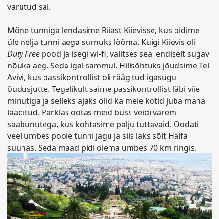
varutud sai.
Mõne tunniga lendasime Riiast Kiievisse, kus pidime
üle nelja tunni aega surnuks lööma. Kuigi Kiievis oli
Duty Free
pood ja isegi wi-fi, valitses seal endiselt sügav
nõuka aeg. Seda igal sammul. Hilisõhtuks jõudsime Tel
Avivi, kus passikontrollist oli räägitud igasugu
õudusjutte. Tegelikult saime passikontrollist läbi viie
minutiga ja selleks ajaks olid ka meie kotid juba maha
laaditud. Parklas ootas meid buss veidi varem
saabunutega, kus kohtasime palju tuttavaid. Oodati
veel umbes poole tunni jagu ja siis läks sõit Haifa
suunas. Seda maad pidi olema umbes 70 km ringis.