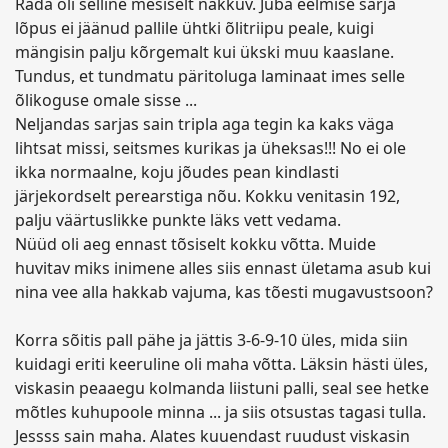
Rada oli selline mesiselt nakkuv. Juba eelmise sarja
lõpus ei jäänud pallile ühtki õlitriipu peale, kuigi
mängisin palju kõrgemalt kui ükski muu kaaslane.
Tundus, et tundmatu päritoluga laminaat imes selle
õlikoguse omale sisse ...
Neljandas sarjas sain tripla aga tegin ka kaks väga
lihtsat missi, seitsmes kurikas ja üheksas!!! No ei ole
ikka normaalne, koju jõudes pean kindlasti
järjekordselt perearstiga nõu. Kokku venitasin 192,
palju väärtuslikke punkte läks vett vedama.
Nüüd oli aeg ennast tõsiselt kokku võtta. Muide
huvitav miks inimene alles siis ennast ületama asub kui
nina vee alla hakkab vajuma, kas tõesti mugavustsoon?
Korra sõitis pall pähe ja jättis 3-6-9-10 üles, mida siin
kuidagi eriti keeruline oli maha võtta. Läksin hästi üles,
viskasin peaaegu kolmanda liistuni palli, seal see hetke
mõtles kuhupoole minna ... ja siis otsustas tagasi tulla.
Jessss sain maha. Alates kuuendast ruudust viskasin