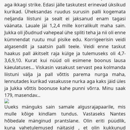
aga ikkagi strike. Edasi jälle taskutest erinevad üksikud
kurikad. Üheksandas ruudus surusin palli kogemata
neljanda liistuni ja sealt ei jaksanud enam tagasi
väänata. Lauale jäi 1,2,4 mille korralikult maha sain.
Jukka oli jõudnud vahepeal ühe spliti teha ja nii oli enne
kümnendat ruutu mul pisike edu. Korrigeerisin veidi
algasendit ja saatsin palli teele. Veidi enne taskut
haakus pall äkitselt raja külge ja tulemuseks oli 4,7-
3,6,9,10. Kurat kui nüüd oli esimene boonus lausa
käeulatuses... Viskasin vasakust servast pea kolmanda
liistuni välja ja pall võttis parema nurga maha,
lennutades kurikad vasakusse nurka aga kaks jäid üles
ja Jukka võttis boonuse kahe punni võrra. Minu saak
179, masendav...
Uueks mänguks sain samale algusrajapaarile, mis
mulle kõige kindlam tundus. Vastaseks Nantes
hõbedale mänginud prantslane. Olin eriti püüdlik,
kuna vahetulemused näitasid , et olin kukkunud