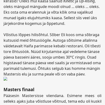
kerasid? Oleks mul kaasa saanud
Kinetic
ja
Up-Rising
,
oleks mängud mängude moodi olnud ... oleks ... oleks.
Eks osta oma eralennuk ja võta kõik oma vajalikud
munad igaks elujuhtumiks kaasa. Sellest siis veel üks
järjekordne kogemus ja õppetund.
Võistlus lõppes hilisõhtul. Sõber Eli koos oma sõbraga
kutsusid meid õhtusöögile. Autoga sõitsime allalinna
väidetavalt Haifa parimasse kebabi restorani. Oli tõesti
tore õhtusöök. Nüüd kirjutamise ajal vedeleme tänase
päeva basseini ääres, sooja umbes 30°C ringis. Osad
higistavad tänase päeva veel saalis ja vormistavad oma
parimaid tulemusi. Õhtuks selgub kas homme mängin
Mastersis elu ja surma peale või on vaba päev.
Masters finaal
Pääsesin Mastersisse viiendana. Esimene mees oli
selleks ajaks juba võistluse võitnud, tema edu oli kuskil