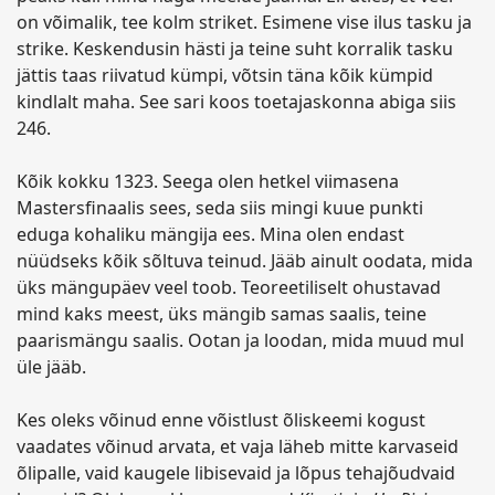
on võimalik, tee kolm striket. Esimene vise ilus tasku ja
strike. Keskendusin hästi ja teine suht korralik tasku
jättis taas riivatud kümpi, võtsin täna kõik kümpid
kindlalt maha. See sari koos toetajaskonna abiga siis
246.
Kõik kokku 1323. Seega olen hetkel viimasena
Mastersfinaalis sees, seda siis mingi kuue punkti
eduga kohaliku mängija ees. Mina olen endast
nüüdseks kõik sõltuva teinud. Jääb ainult oodata, mida
üks mängupäev veel toob. Teoreetiliselt ohustavad
mind kaks meest, üks mängib samas saalis, teine
paarismängu saalis. Ootan ja loodan, mida muud mul
üle jääb.
Kes oleks võinud enne võistlust õliskeemi kogust
vaadates võinud arvata, et vaja läheb mitte karvaseid
õlipalle, vaid kaugele libisevaid ja lõpus tehajõudvaid