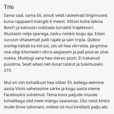
Trio
Sama saal, sama õli, ainult veidi raskemad tingimused
kuna rajapaaril mängib 6 meest. Võtsin kohe läikiva
Burst
'i ja katsusin sobitada turvalist trajektoori.
Alustasin nelja sparega, tasku nöökis kogu aja. Edasi
surusin vihasemalt palli rajale ja sain tripla.
Qubica
scoring
näitab ka kiirust, siis oli hea võrrelda. Järgmine
vise oligi kilomeetri võrra aeglasem ja pall pööras otse
nokka. Muidugi vana hea stereo püsti. Ei hakanud
püüdma. Sealt edasi neli ilusat taskut ja tulemuseks
219.
Mul on siin kohalikust hea sõber Eli, kellega eelmine
aasta Viinis vahetasime särke ja kogu aasta oleme
Facebookis suhelnud. Tema koos paljude muude
kohalikega olid meie mängu vaatamas. Üks neist kinkis
mulle õnne talismani, millest oli mul kindlasti palju abi.