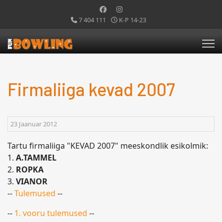
7 404 111
K-P 14-23
Firmaliiga kevad 2007
23 Jaanuar 2012
Tartu firmaliiga "KEVAD 2007" meeskondlik esikolmik:
1.
A.TAMMEL
2.
ROPKA
3.
VIANOR
--
Tulemused
--
--
1. vooru tulemused
--