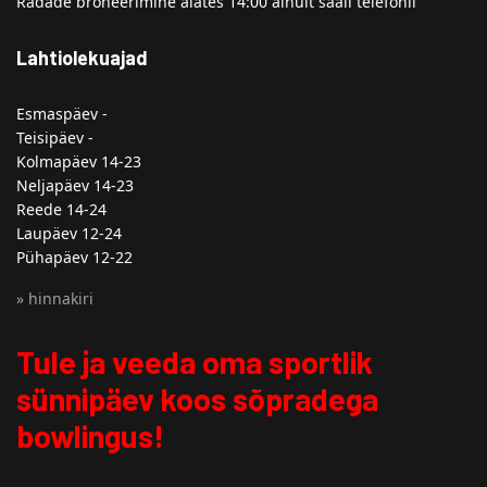
Radade broneerimine alates 14:00 ainult saali telefonil
Lahtiolekuajad
Esmaspäev -
Teisipäev -
Kolmapäev 14-23
Neljapäev 14-23
Reede 14-24
Laupäev 12-24
Pühapäev 12-22
» hinnakiri
Tule ja veeda oma sportlik
sünnipäev koos sõpradega
bowlingus!