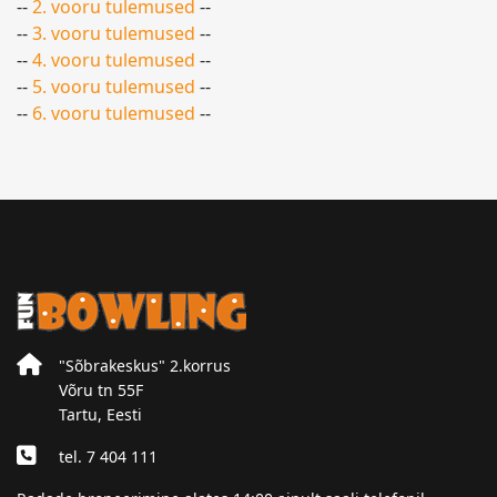
--
2. vooru tulemused
--
--
3. vooru tulemused
--
--
4. vooru tulemused
--
--
5. vooru tulemused
--
--
6. vooru tulemused
--
"Sõbrakeskus" 2.korrus
Võru tn 55F
Tartu, Eesti
tel. 7 404 111