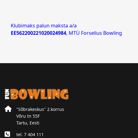
Klubimaks palun maksta a/a
EE562200221020024984
, MTÜ Forselius Bowling
"Sõbrakeskus" 2.korrus
Võru tn 55F
Tartu, Eesti
tel. 7 404 111