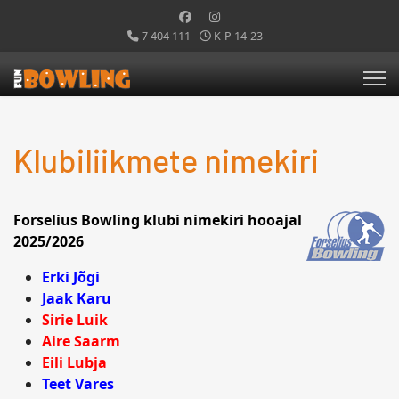
7 404 111
K-P 14-23
Klubiliikmete nimekiri
Forselius Bowling klubi nimekiri hooajal
2025/2026
Erki Jõgi
Jaak Karu
Sirie Luik
Aire Saarm
Eili Lubja
Teet Vares